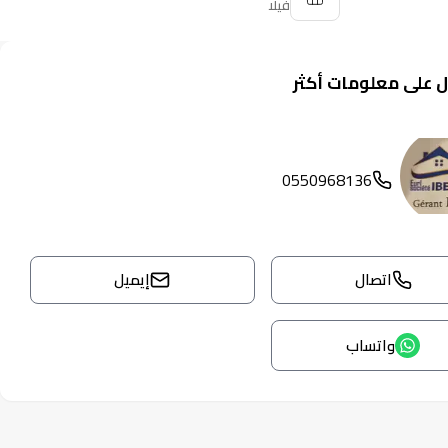
فيلا
 على معلومات أكثر
0550968136
اتصال
إيميل
واتساب