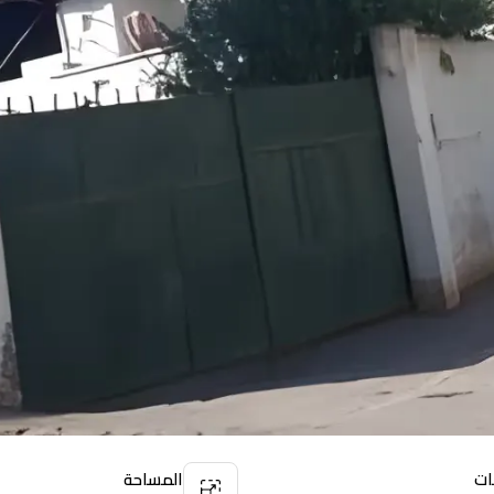
ات
المساحة