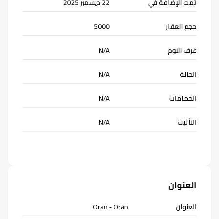
تمت الإضافة في
22 ديسمبر 2025
commercial : Fix --- bureau 02 bir el.djir Service commercial
Fix FB :groupe darcom Gerant : Soyez les bienvenue
حجم العقار
5000
غرف النوم
N/A
الحالة
N/A
الحمامات
N/A
التأثيث
N/A
العنوان
العنوان
Oran - Oran