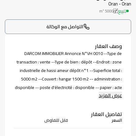
Oran - Oran
للبيع
m²
5000
التواصل مع الوكالة
وصف العقار
DARCOM IMMOBILIER Annonce N°VH 0010 --Type de
transaction : vente --Type de bien : dépôt --Endroit : zone
industrielle de hassi ameur dépôt n°1 --Superficie total :
5000 m2 --Couvert : hangar 1500 m2 -- administration :
disponible -- poste d'électricité : disponible -- papier : acte
عرض المزيد
. Dépôt n° 2 --Superficie total : 3000 m2 --couvert : hangar
n°01 -1000 m2 -- couvert : hangar n°02 - 600 m2 --
terrain nue : 1000 m2 -- administration : disponible --
تفاصيل العقار
السعر
قابل للتفاوض
papiers : acte Pour toute information contactez nos 2
bureau . GROUPE DARCOM : --- bureau 01 belgaid Service