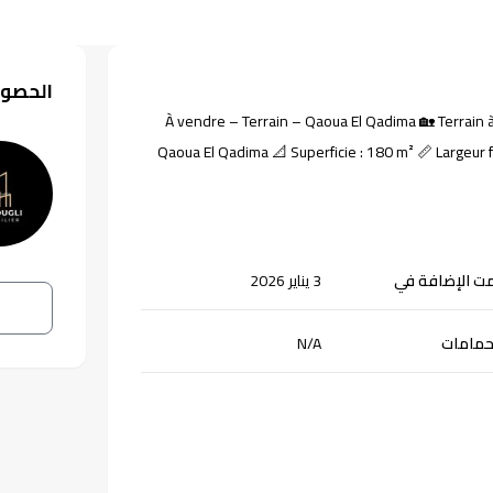
الحصول
À vendre – Terrain – Qaoua El Qadima 🏡 Terrain à vendre, situé à proximité de la station de bus n°59. 📍 Emplacement :
Qaoua El Qadima 📐 Superficie : 180 m² 📏 Largeur façade : 10 m 💰 Prix : 1 milliard 550 millions DA 📄 Documents : Titre de
ت الإضافة في
3 يناير 2026
حمامات
N/A