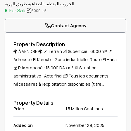
الخروب المنطقة الصناعية طريق الهرية
For Sale
6000
m²
Contact Agency
Property Description
🌍 À VENDRE 🌍 📌 Terrain 📐 Superficie : 6000 m² 📍
Adresse : El Khroub – Zone industrielle, Route El Haria
💰 Prix proposé : 15 000 DA / m² 📄 Situation
administrative : Acte final 🗂️ Tous les documents
nécessaires à l’exploitation disponibles (titre
foncier)
Property Details
Price
1.5 Million Centimes
Added on
November 29, 2025