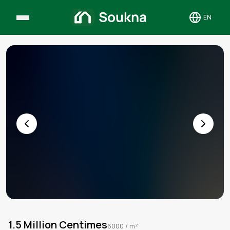
EN
Toggle 
1.5 Million Centimes
6000
/ m²