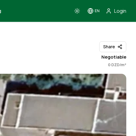
Login
g
EN
Toggle theme
Toggle language
Share
Negotiable
0 DZD/m²