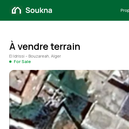
Prop
À vendre terrain
El Idrissi – Bouzareah, Alger
For Sale