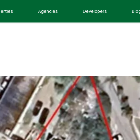
erties
Agencies
Developers
Blo