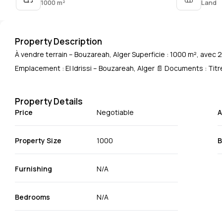
1000
m²
Land
Property Description
À vendre terrain – Bouzareah, Alger Superficie : 1000 m², avec 
Emplacement : El Idrissi – Bouzareah, Alger 📄 Documents : Titre
Property Details
Price
Negotiable
A
Property Size
1000
B
Furnishing
N/A
Bedrooms
N/A