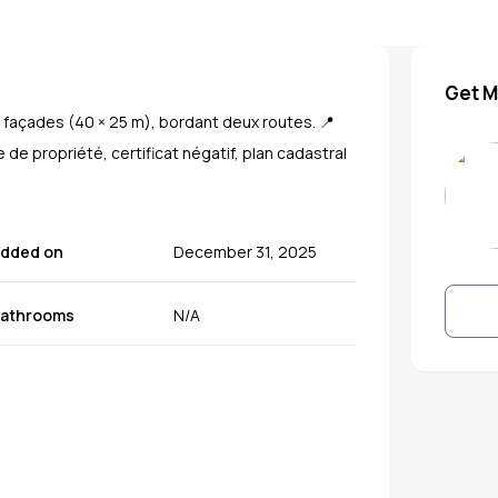
Get M
2 façades (40 × 25 m), bordant deux routes. 📍
 de propriété, certificat négatif, plan cadastral
dded on
December 31, 2025
athrooms
N/A