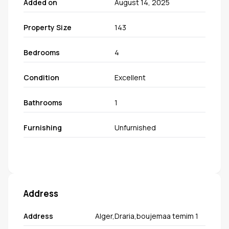
Added on
August 14, 2025
Property Size
143
Bedrooms
4
Condition
Excellent
Bathrooms
1
Furnishing
Unfurnished
Address
Address
Alger,Draria,boujemaa temim 1