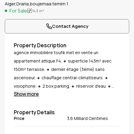
Alger,Draria,boujemaa temim 1
For Sale
143
m²
Contact Agency
Property Description
agence immobilière toufik met en vente un
appartement attique F4. 🔸 superficie 143m² avec
150m² terrasse. 🔸 dernier étage (3ème) sans
ascenseur. 🔸 chauffage central-climatiseurs. 🔸
visiophone. 🔸 2 box parking. 🔸 réservoir d'eau. 🔸
Show more
chambre parentale avec suite. 🔸 papiers acte livret
foncier. 🔸 prix 3 milliards 690. 🔸 draria boujemaa
temim 1. 🔸 1% commission de l'agence. 🔸 vidéo sur
Property Details
Price
3.6 Milliard Centimes
whatsapp.