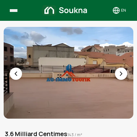
EN
Toggle 
3.6 Milliard Centimes
143
/ m²