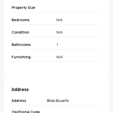
Property Size
Bedrooms
N/A
Condition
N/A
Bathrooms
1
Furnishing
N/A
Address
Address
Blida,Bouarfa
Zip/Postal Code