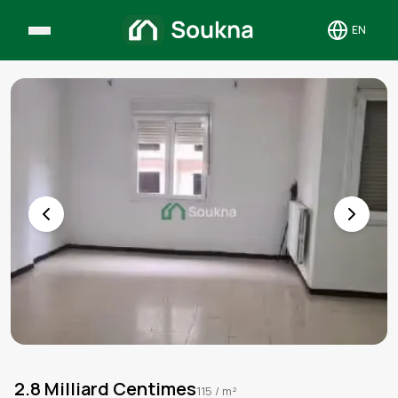
EN
Toggle 
2.8 Milliard Centimes
115
/ m²