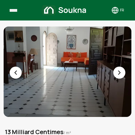
FR
Toggle 
13 Milliard Centimes
/ m²