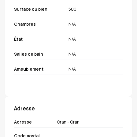
Surface du bien
500
Chambres
N/A
État
N/A
Salles de bain
N/A
Ameublement
N/A
Adresse
Adresse
Oran - Oran
Code postal