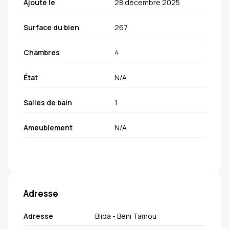
Ajouté le
28 décembre 2025
centre de santé. Le bien dispose d’un acte notarié et
d’un livret foncier. Contact : 0770380543
Surface du bien
267
Chambres
4
État
N/A
Salles de bain
1
Ameublement
N/A
Adresse
Adresse
Blida - Beni Tamou