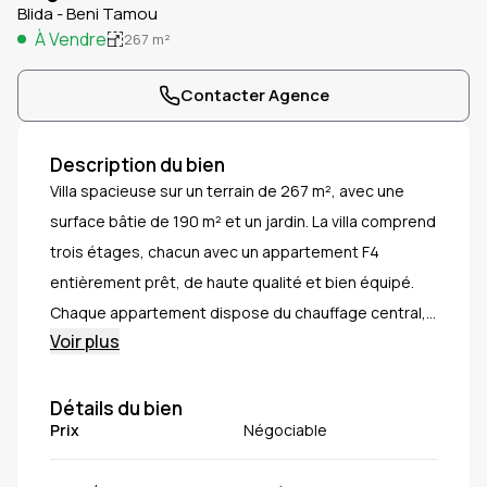
Blida - Beni Tamou
À Vendre
267
m²
Contacter Agence
Description du bien
Villa spacieuse sur un terrain de 267 m², avec une
surface bâtie de 190 m² et un jardin. La villa comprend
trois étages, chacun avec un appartement F4
entièrement prêt, de haute qualité et bien équipé.
Chaque appartement dispose du chauffage central,
Voir plus
de caméras de surveillance et de finitions haut de
gamme. La villa possède un grand réservoir d’eau de
plus de 40 litres et trois garages avec un grand
Détails du bien
Prix
Négociable
espace de rangement. Située dans un quartier calme
et sécurisé, proche des écoles, commerces et