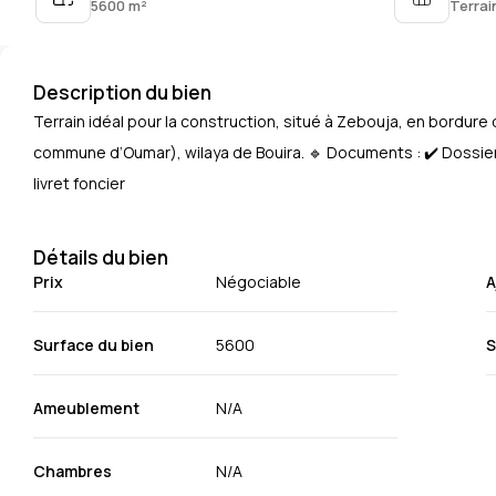
5600
m²
Terrai
Description du bien
Terrain idéal pour la construction, situé à Zebouja, en bordure
commune d’Oumar), wilaya de Bouira. 🔹 Documents : ✔️ Dossie
livret foncier
Détails du bien
Prix
Négociable
A
Surface du bien
5600
S
Ameublement
N/A
Chambres
N/A