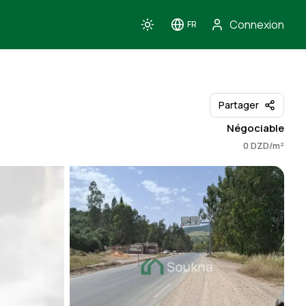
Connexion
FR
Toggle theme
Toggle language
Partager
Négociable
0 DZD/m²