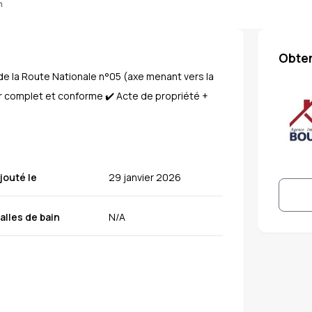
n
Obten
 de la Route Nationale n°05 (axe menant vers la
r complet et conforme ✔️ Acte de propriété +
jouté le
29 janvier 2026
alles de bain
N/A