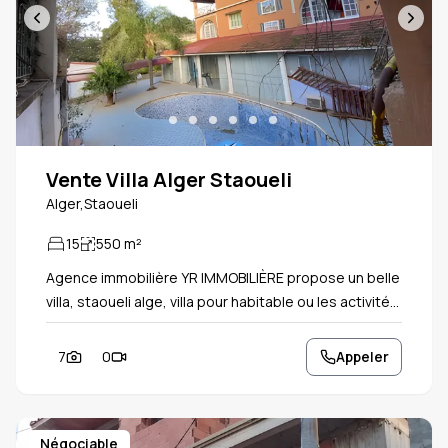
Vente Villa Alger Staoueli
Alger,Staoueli
15
550
m²
Agence immobilière YR IMMOBILIÈRE propose un belle
villa, staoueli alge, villa pour habitable ou les activités
✅ acte 📑 livre 📕 ✅ trois façades ✅ trois accès ✅ R+2
✅ chaudière centrale ✅ bâche à eau 8 m2 ✅ piscine
7
0
Appeler
🏊‍♀️ ✅RDC grande salle et cuisine extérieur ✅
superficie acte 550 m2 superficie Real 1040m2 ✅
endroit, calme et sécurisé et confidentialité totale
Négociable