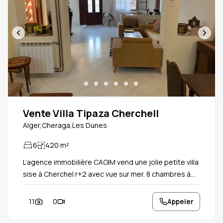
Vente Villa Tipaza Cherchell
Alger,Cheraga,Les Dunes
6
420
m²
L’agence immobilière CAGIM vend une jolie petite villa
sise à Cherchel r+2 avec vue sur mer. 8 chambres à
coucher et salons 2 salles de bains Chauffage central
et climatiseurs Toutes commodités Proche des
11
0
Appeler
commerces et services publics. Affaire à saisir!!