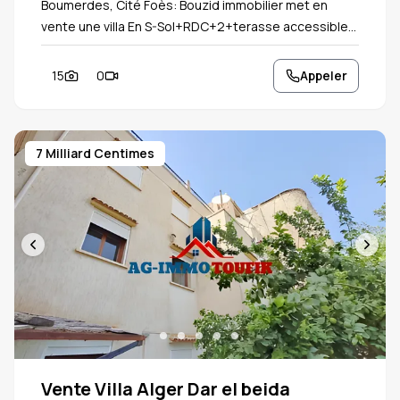
Boumerdes, Cité Foès: Bouzid immobilier met en
vente une villa En S-Sol+RDC+2+terasse accessible,
Bâtis 100/188M², La villa Contient= - Sous-Sol: 100 M²
pour 04 ou 05 Voiture - RDC: Cour et petit jardin, -
15
0
Appeler
RDC surélevé: Appartement F3 de 100M², - 1er étage
: F3 de 120M², - 2ème étage: F3 de 120M², Terrasse
accessible, Papiers en règle: acte de propriété
7 Milliard Centimes
notarié + Livret foncier + Certificat de conformité
Vente Villa Alger Dar el beida