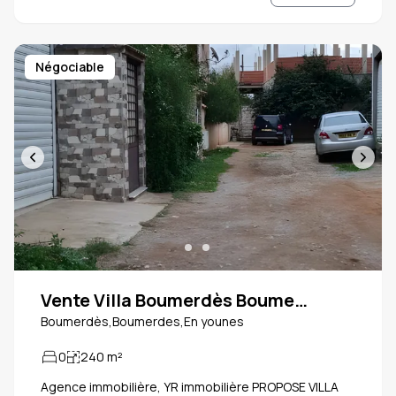
le constructions sur plan Architecture ✅ Livre 📕 avec
acte 📑 ✅ superficie 220 m2 ✅R+2
Négociable
Vente Villa Boumerdès Boumerdes
Boumerdès,Boumerdes,En younes
0
240
m²
Agence immobilière, YR immobilière PROPOSE VILLA