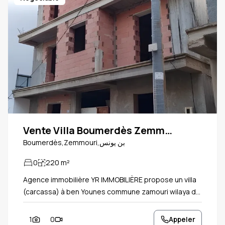
Vente Villa Boumerdès Zemmouri
Boumerdès,Zemmouri,بن يونس
0
220
m²
Agence immobilière YR IMMOBILIÈRE propose un villa
(carcassa) à ben Younes commune zamouri wilaya de
boumerdés ✅ proche a la plage 🏖️ 🏝️ ✅ proche
primaire et cem ✅ Proche de toutes commodités. ✅
1
0
Appeler