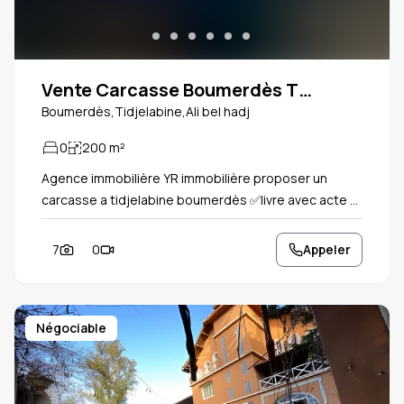
Vente Carcasse Boumerdès Tidjelabine
Boumerdès,Tidjelabine,Ali bel hadj
0
200
m²
Agence immobilière YR immobilière proposer un
carcasse a tidjelabine boumerdès ✅livre avec acte 📕
✅ permis de construire 📑 ✅ les analyses ctc ✅ eau
gaz électricité ✅ d’endroit calme et sécurisé ✅vis-à-
7
0
Appeler
vis dégager ✅ petit jardin ✅ prochain marché et
Ecole primaire ✅proche tous les moyens ✅vidéo
complet tik tok
Négociable