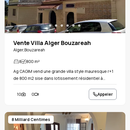
Vente Villa Alger Bouzareah
Alger,Bouzareah
8
800
m²
Ag CAGIM vend une grande villa style mauresque r+1
de 800 m2 sise dans lotissement résidentiel à
Bouzarea. 26 mètres de façade, dotée de toutes les
commodités et ensoleillée. Bâtie en 2002, la villa
10
0
Appeler
dispose de nombreux atouts : emplacement central,
de beaux volumes et grand jardin. Parking pour 6
places. De grandes salles de réception avec
8 Milliard Centimes
terrasses.