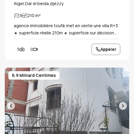
Alger,Dar el beida,djezzy
9
210
m²
agence immobilière toufik met en vente une villa R+3.
🔸 superficie réelle 210m 🔸 superficie sur décision
160m 🔸 rez-de-chaussée : jardin + garage + cuisine
+ 3 pièces + sanitaire 🔸 1er étage 4 chambres +
5
0
Appeler
sanitaire 🔸 2ème étage 4 pieces + sanitaire 🔸 3ème
étage une pièce plus terrasse 🔸 papiers: décision 🔸
prix 7 milliards 🔸 cartier très calme résidentiel ( city la
6.9 Milliard Centimes
base)